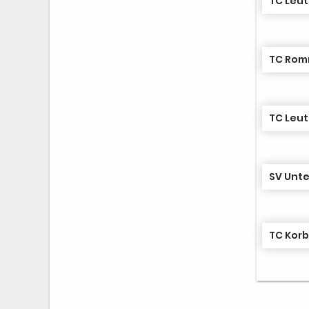
TC Leu
TC Rom
TC Leu
SV Unte
TC Korb