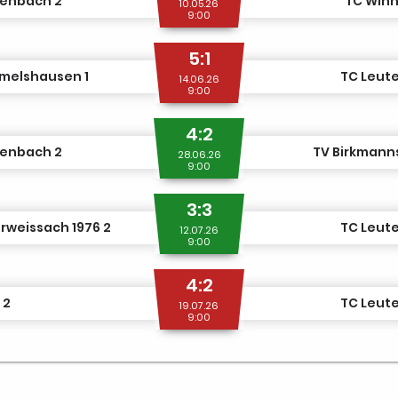
tenbach 2
TC Win
10.05.26
9:00
5:1
melshausen 1
TC Leut
14.06.26
9:00
4:2
tenbach 2
TV Birkmanns
28.06.26
9:00
3:3
rweissach 1976 2
TC Leut
12.07.26
9:00
4:2
 2
TC Leut
19.07.26
9:00