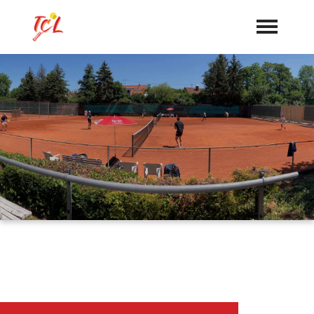
Startseite
Aktuelles
Termine
Vorstand
Dokumente
Sponsoren
Mannschaften
"Jetzt Mitglied werden"