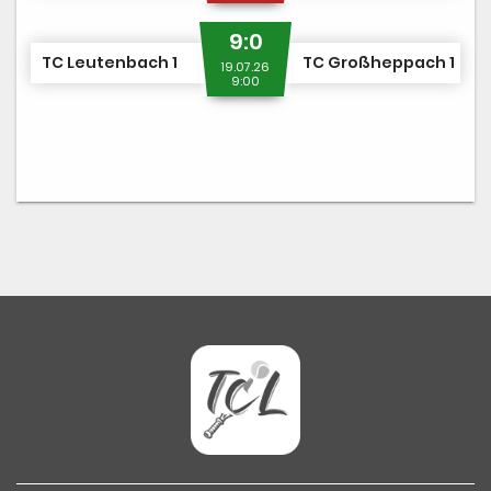
9:0
TC Leutenbach 1
TC Großheppach 1
19.07.26
9:00