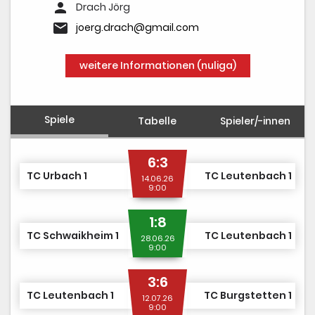
person
Drach Jörg
email
joerg.drach@gmail.com
weitere Informationen (nuliga)
Spiele
Tabelle
Spieler/-innen
6:3
TC Urbach 1
TC Leutenbach 1
14.06.26
9:00
1:8
TC Schwaikheim 1
TC Leutenbach 1
28.06.26
9:00
3:6
TC Leutenbach 1
TC Burgstetten 1
12.07.26
9:00