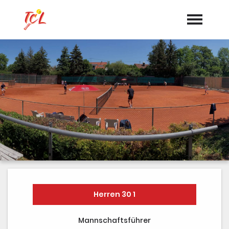
Startseite
Aktuelles
Termine
Vorstand
Dokumente
Sponsoren
Mannschaften
Herren 30 1
"Jetzt Mitglied werden"
Mannschaftsführer