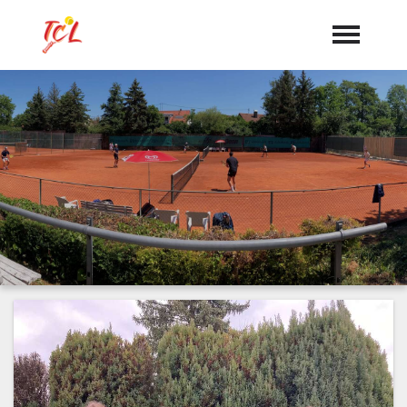
Startseite
Aktuelles
Termine
Vorstand
Dokumente
Sponsoren
Mannschaften
"Jetzt Mitglied werden"