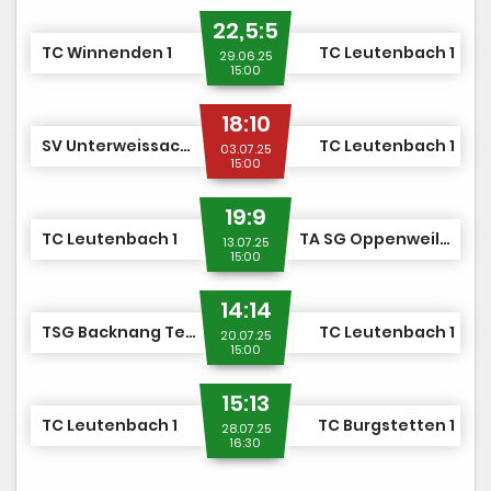
22,5:5
TC Winnenden 1
TC Leutenbach 1
29.06.25
15:00
18:10
SV Unterweissach 1976 1
TC Leutenbach 1
03.07.25
15:00
19:9
TC Leutenbach 1
TA SG Oppenweiler-Strümpf. 1
13.07.25
15:00
14:14
TSG Backnang Tennis 1
TC Leutenbach 1
20.07.25
15:00
15:13
TC Leutenbach 1
TC Burgstetten 1
28.07.25
16:30