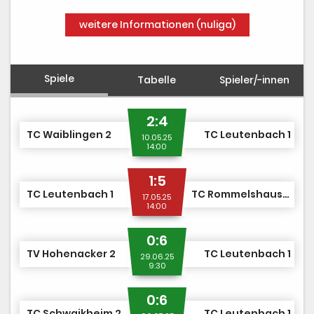
weitere Informationen (nuliga)
Spiele
Tabelle
Spieler/-innen
2:4
TC Waiblingen 2
TC Leutenbach 1
10.05.25
14:00
1:5
TC Leutenbach 1
TC Rommelshausen 3
17.05.25
14:00
0:6
TV Hohenacker 2
TC Leutenbach 1
29.06.25
9:30
0:6
TC Schwaikheim 2
TC Leutenbach 1