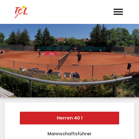
Startseite
Aktuelles
Termine
Vorstand
Dokumente
Sponsoren
Mannschaften
Herren 40 1
"Jetzt Mitglied werden"
Mannschaftsführer