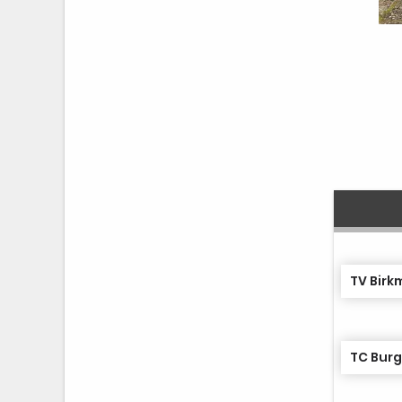
TV Birk
TC Burg