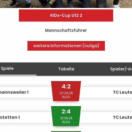
KIDs-Cup U12 2
Mannschaftsführer
weitere Informationen (nuliga)
Spiele
Tabelle
Spieler/-i
4:2
mannsweiler 1
TC Leut
07.05.25
15:00
2:4
stetten 1
TC Leut
21.05.25
15:00