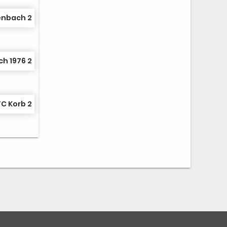
enbach 2
h 1976 2
TC Korb 2