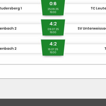
0:6
Rudersberg 1
TC Leut
25.06.25
15:00
4:2
tenbach 2
SV Unterweissac
09.07.25
15:00
4:2
tenbach 2
16.07.25
15:00