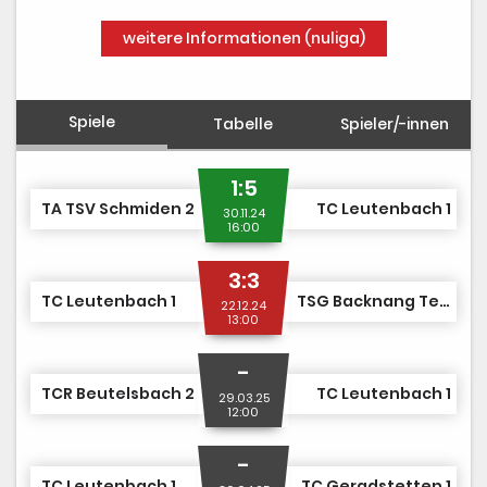
weitere Informationen (nuliga)
Spiele
Tabelle
Spieler/-innen
1:5
TA TSV Schmiden 2
TC Leutenbach 1
30.11.24
16:00
3:3
TC Leutenbach 1
TSG Backnang Tennis 1
22.12.24
13:00
-
TCR Beutelsbach 2
TC Leutenbach 1
29.03.25
12:00
-
TC Leutenbach 1
TC Geradstetten 1