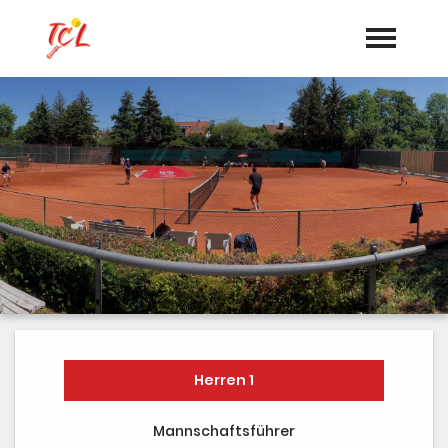
Startseite
Aktuelles
Termine
Vorstand
Dokumente
Sponsoren
Mannschaften
Herren 1
"Jetzt Mitglied werden"
Mannschaftsführer