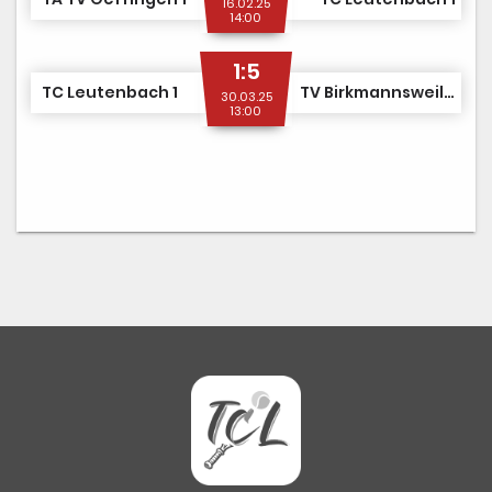
16.02.25
14:00
1:5
TC Leutenbach 1
TV Birkmannsweiler 1
30.03.25
13:00