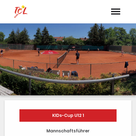
Startseite
Aktuelles
Termine
Vorstand
Dokumente
Sponsoren
Mannschaften
KIDs-Cup U12 1
"Jetzt Mitglied werden"
Mannschaftsführer