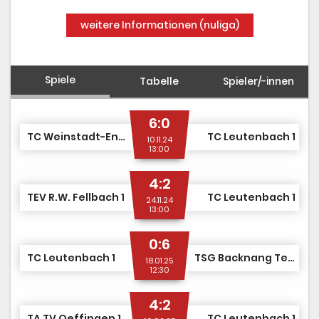
weitere Informationen (nuliga)
Spiele
Tabelle
Spieler/-innen
6:0
TC Weinstadt-Endersbach 1
TC Leutenbach 1
10.11.24
13:00
4:2
TEV R.W. Fellbach 1
TC Leutenbach 1
24.11.24
13:00
0:6
TC Leutenbach 1
TSG Backnang Tennis 1
18.01.25
12:30
4:2
TA TV Oeffingen 1
TC Leutenbach 1